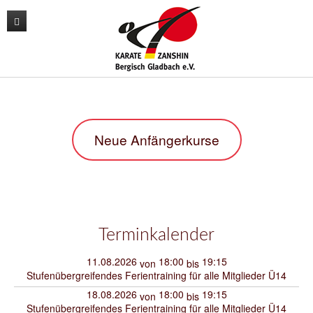
News
Unser Verein
Unser Training
Der Vorstand
Neue Anfängerkurse
Lehrgänge
Unsere Trainer
Karate
Kontakt
Sporthallen / Dojo
Kara-T-robic
Archiv
Vereinszahlen
Trainingszeiten
Shop
Termine
Anfängerkurse
Terminkalender
Mitglieder-werben-Mitglieder
11.08.2026
18:00
19:15
von
bis
Stufenübergreifendes Ferientraining für alle Mitglieder Ü14
Downloads / Anmeldeformular
18.08.2026
18:00
19:15
von
bis
Stufenübergreifendes Ferientraining für alle Mitglieder Ü14