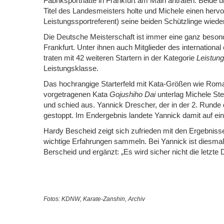
Fabriksporthatte in Frankfurt am Main antraten. Beid
Titel des Landesmeisters holte und Michele einen her
Leistungssportreferent) seine beiden Schützlinge wieder
Die Deutsche Meisterschaft ist immer eine ganz besond
Frankfurt. Unter ihnen auch Mitglieder des internatio
traten mit 42 weiteren Startern in der Kategorie
Leistun
Leistungsklasse.
Das hochrangige Starterfeld mit Kata-Größen wie Roma
vorgetragenen Kata
Gojushiho Dai
unterlag Michele St
und schied aus. Yannick Drescher, der in der 2. Runde
gestoppt. Im Endergebnis landete Yannick damit auf ein
Hardy Bescheid zeigt sich zufrieden mit den Ergebnisse
wichtige Erfahrungen sammeln. Bei Yannick ist diesmal 
Berscheid und ergänzt: „Es wird sicher nicht die letzt
Fotos: KDNW, Karate-Zanshin, Archiv