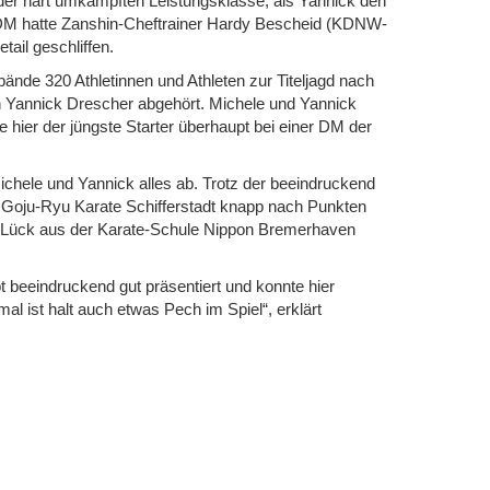
der hart umkämpften Leistungsklasse, als Yannick den
e DM hatte Zanshin-Cheftrainer Hardy Bescheid (KDNW-
tail geschliffen.
nde 320 Athletinnen und Athleten zur Titeljagd nach
ch Yannick Drescher abgehört. Michele und Yannick
 hier der jüngste Starter überhaupt bei einer DM der
chele und Yannick alles ab. Trotz der beeindruckend
 Goju-Ryu Karate Schifferstadt knapp nach Punkten
le Lück aus der Karate-Schule Nippon Bremerhaven
t beeindruckend gut präsentiert und konnte hier
l ist halt auch etwas Pech im Spiel“, erklärt