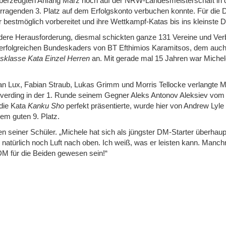
e überzeugten Anfang März noch auf der NRW-Landesmeisterschaft in 
vorragenden 3. Platz auf dem Erfolgskonto verbuchen konnte. Für di
 bestmöglich vorbereitet und ihre Wettkampf-Katas bis ins kleinste De
ere Herausforderung, diesmal schickten ganze 131 Vereine und Verbä
nal erfolgreichen Bundeskaders von BT Efthimios Karamitsos, dem au
gsklasse Kata Einzel Herren
an. Mit gerade mal 15 Jahren war Michele
n Lux, Fabian Straub, Lukas Grimm und Morris Tellocke verlangte Mi
everding in der 1. Runde seinem Gegner Aleks Antonov Aleksiev vom
 die Kata
Kanku Sho
perfekt präsentierte, wurde hier von Andrew Ly
em guten 9. Platz.
n seiner Schüler. „Michele hat sich als jüngster DM-Starter überhaup
natürlich noch Luft nach oben. Ich weiß, was er leisten kann. Manchma
e DM für die Beiden gewesen sein!“