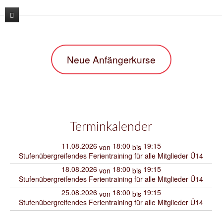
News
Neue Anfängerkurse
Unser Verein
Unser Training
Der Vorstand
Lehrgänge
Unsere Trainer
Karate
Kontakt
Sporthallen / Dojo
Kara-T-robic
Terminkalender
Archiv
Vereinszahlen
Trainingszeiten
11.08.2026
18:00
19:15
von
bis
Stufenübergreifendes Ferientraining für alle Mitglieder Ü14
Shop
Termine
Anfängerkurse
18.08.2026
18:00
19:15
von
bis
Stufenübergreifendes Ferientraining für alle Mitglieder Ü14
Mitglieder-werben-Mitglieder
25.08.2026
18:00
19:15
von
bis
Downloads / Anmeldeformular
Stufenübergreifendes Ferientraining für alle Mitglieder Ü14