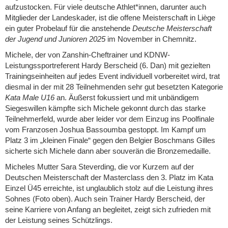
aufzustocken. Für viele deutsche Athlet*innen, darunter auch
Mitglieder der Landeskader, ist die offene Meisterschaft in Liège
ein guter Probelauf für die anstehende
Deutsche Meisterschaft
der Jugend und Junioren 2025
im November in Chemnitz.
Michele, der von Zanshin-Cheftrainer und KDNW-
Leistungssportreferent Hardy Berscheid (6. Dan) mit gezielten
Trainingseinheiten auf jedes Event individuell vorbereitet wird, trat
diesmal in der mit 28 Teilnehmenden sehr gut besetzten Kategorie
Kata Male U16
an. Äußerst fokussiert und mit unbändigem
Siegeswillen kämpfte sich Michele gekonnt durch das starke
Teilnehmerfeld, wurde aber leider vor dem Einzug ins Poolfinale
vom Franzosen Joshua Bassoumba gestoppt. Im Kampf um
Platz 3 im „kleinen Finale“ gegen den Belgier Boschmans Gilles
sicherte sich Michele dann aber souverän die Bronzemedaille.
Micheles Mutter Sara Steverding, die vor Kurzem auf der
Deutschen Meisterschaft der Masterclass den 3. Platz im Kata
Einzel Ü45 erreichte, ist unglaublich stolz auf die Leistung ihres
Sohnes (Foto oben). Auch sein Trainer Hardy Berscheid, der
seine Karriere von Anfang an begleitet, zeigt sich zufrieden mit
der Leistung seines Schützlings.