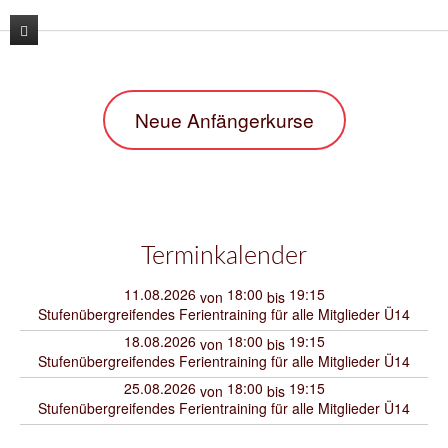
News
Neue Anfängerkurse
Unser Verein
Unser Training
Der Vorstand
Lehrgänge
Unsere Trainer
Karate
Kontakt
Sporthallen / Dojo
Kara-T-robic
Terminkalender
Archiv
Vereinszahlen
Trainingszeiten
11.08.2026
18:00
19:15
von
bis
Stufenübergreifendes Ferientraining für alle Mitglieder Ü14
Shop
Termine
Anfängerkurse
18.08.2026
18:00
19:15
von
bis
Stufenübergreifendes Ferientraining für alle Mitglieder Ü14
Mitglieder-werben-Mitglieder
25.08.2026
18:00
19:15
von
bis
Downloads / Anmeldeformular
Stufenübergreifendes Ferientraining für alle Mitglieder Ü14