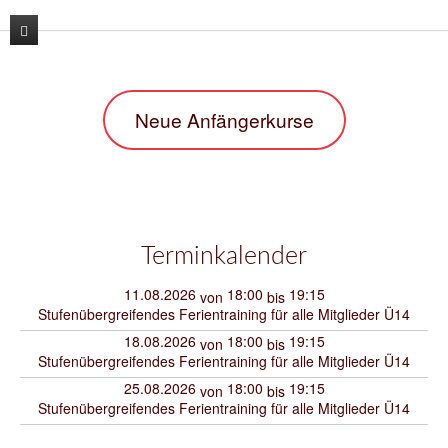
News
Neue Anfängerkurse
Unser Verein
Unser Training
Der Vorstand
Lehrgänge
Unsere Trainer
Karate
Kontakt
Sporthallen / Dojo
Kara-T-robic
Terminkalender
Archiv
Vereinszahlen
Trainingszeiten
11.08.2026
18:00
19:15
von
bis
Stufenübergreifendes Ferientraining für alle Mitglieder Ü14
Shop
Termine
Anfängerkurse
18.08.2026
18:00
19:15
von
bis
Stufenübergreifendes Ferientraining für alle Mitglieder Ü14
Mitglieder-werben-Mitglieder
25.08.2026
18:00
19:15
von
bis
Downloads / Anmeldeformular
Stufenübergreifendes Ferientraining für alle Mitglieder Ü14