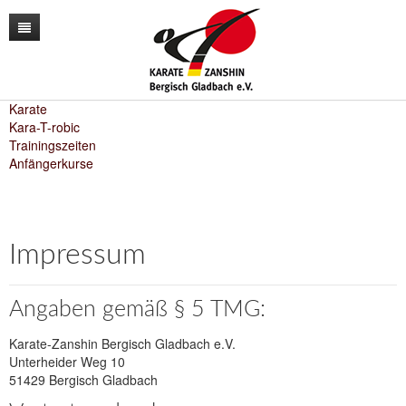
News
Unser Verein
Karate
Kara-T-robic
Trainingszeiten
Unser Training
Der Vorstand
Anfängerkurse
Lehrgänge
Unsere Trainer
Karate
Kontakt
Sporthallen / Dojo
Kara-T-robic
Impressum
Archiv
Vereinszahlen
Trainingszeiten
Shop
Termine
Anfängerkurse
Angaben gemäß § 5 TMG:
Mitglieder-werben-Mitglieder
Karate-Zanshin Bergisch Gladbach e.V.
Unterheider Weg 10
Downloads / Anmeldeformular
51429 Bergisch Gladbach