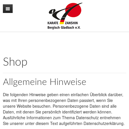
News
Unser Verein
Unser Training
Der Vorstand
Lehrgänge
Unsere Trainer
Karate
Shop
Kontakt
Sporthallen / Dojo
Kara-T-robic
Allgemeine Hinweise
Archiv
Vereinszahlen
Trainingszeiten
Shop
Termine
Anfängerkurse
Die folgenden Hinweise geben einen einfachen Überblick darüber,
was mit Ihren personenbezogenen Daten passiert, wenn Sie
Mitglieder-werben-Mitglieder
unsere Website besuchen. Personenbezogene Daten sind alle
Daten, mit denen Sie persönlich identifiziert werden können.
Downloads / Anmeldeformular
Ausführliche Informationen zum Thema Datenschutz entnehmen
Sie unserer unter diesem Text aufgeführten Datenschutzerklärung.