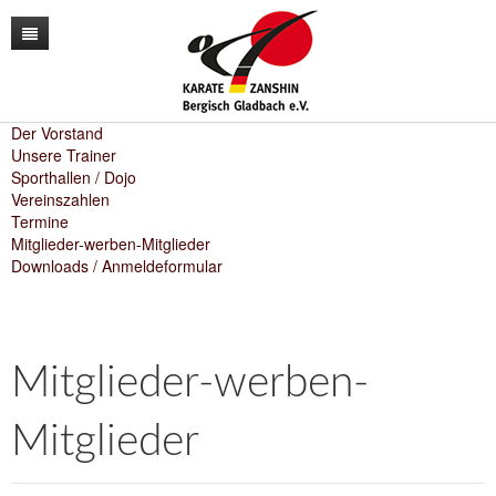
News
Unser Verein
Der Vorstand
Unsere Trainer
Sporthallen / Dojo
Unser Training
Der Vorstand
Vereinszahlen
Termine
Lehrgänge
Unsere Trainer
Karate
Mitglieder-werben-Mitglieder
Downloads / Anmeldeformular
Kontakt
Sporthallen / Dojo
Kara-T-robic
Archiv
Vereinszahlen
Trainingszeiten
Shop
Termine
Anfängerkurse
Mitglieder-werben-
Mitglieder-werben-Mitglieder
Mitglieder
Downloads / Anmeldeformular