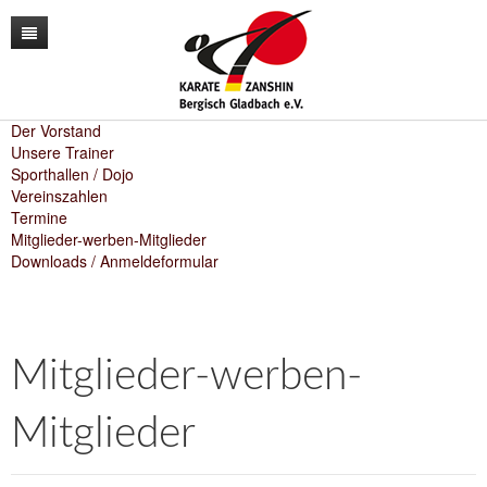
News
Unser Verein
Der Vorstand
Unsere Trainer
Sporthallen / Dojo
Unser Training
Der Vorstand
Vereinszahlen
Termine
Lehrgänge
Unsere Trainer
Karate
Mitglieder-werben-Mitglieder
Downloads / Anmeldeformular
Kontakt
Sporthallen / Dojo
Kara-T-robic
Archiv
Vereinszahlen
Trainingszeiten
Shop
Termine
Anfängerkurse
Mitglieder-werben-
Mitglieder-werben-Mitglieder
Mitglieder
Downloads / Anmeldeformular