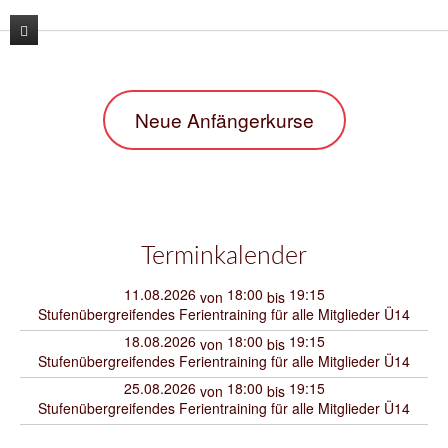
News
Neue Anfängerkurse
Unser Verein
Unser Training
Der Vorstand
Lehrgänge
Unsere Trainer
Karate
Kontakt
Sporthallen / Dojo
Kara-T-robic
Terminkalender
Archiv
Vereinszahlen
Trainingszeiten
11.08.2026
18:00
19:15
von
bis
Stufenübergreifendes Ferientraining für alle Mitglieder Ü14
Shop
Termine
Anfängerkurse
18.08.2026
18:00
19:15
von
bis
Stufenübergreifendes Ferientraining für alle Mitglieder Ü14
Mitglieder-werben-Mitglieder
25.08.2026
18:00
19:15
von
bis
Downloads / Anmeldeformular
Stufenübergreifendes Ferientraining für alle Mitglieder Ü14